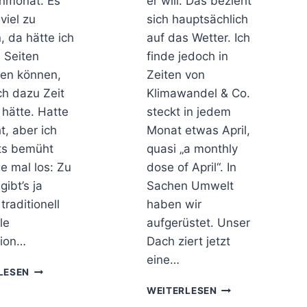
monat. Es
er will. Das bezieht
G
W
viel zu
sich hauptsächlich
L
A
, da hätte ich
auf das Wetter. Ich
Ü
S
C
0 Seiten
finde jedoch in
S
K
E
ben können,
Zeiten von
!
R
ch dazu Zeit
Klimawandel & Co.
U
hätte. Hatte
steckt in jedem
N
T
ht, aber ich
Monat etwas April,
E
ets bemüht
quasi „a monthly
R
e mal los: Zu
dose of April“. In
M
gibt’s ja
Sachen Umwelt
K
I
traditionell
haben wir
E
le
aufgerüstet. Unser
L
ation…
Dach ziert jetzt
eine…
C
LESEN
H
C
WEITERLESEN
I
H