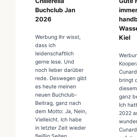
Chillerella
Gute 
Buchclub Jan
immer
2026
handb
Wasse
Kiel
Werbung Ihr wisst,
dass ich
leidenschaftlich
Werbun
gerne lese. Und
Koopera
noch lieber darüber
Cunard
rede. Deswegen gibt
bringt 
es heute meinen
diesem
neuen Buchclub-
ganz b
Beitrag, ganz nach
Ich hat
dem Motto: Ja, Nein,
2022 a
Vielleicht. Ich habe
wunde
in letzter Zeit wieder
Cunard
fleißig Seiten