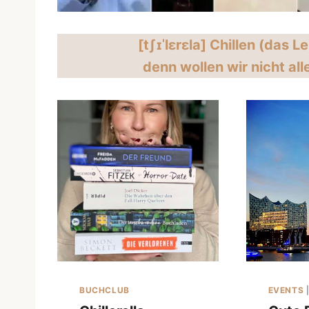
[tʃɪˈlɛrɛla] Chillen (das L
denn wollen wir nicht all
BUCHCLUB
EVENTS