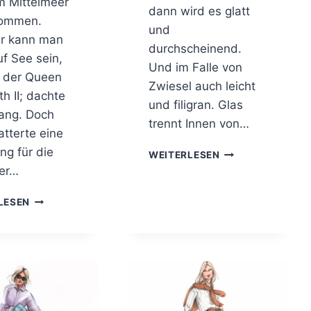
m Mittelmeer
dann wird es glatt
nommen.
und
r kann man
durchscheinend.
uf See sein,
Und im Falle von
t der Queen
Zwiesel auch leicht
th II; dachte
und filigran. Glas
lang. Doch
trennt Innen von…
atterte eine
ng für die
H
WEITERLESEN
I
ier…
L
F
G
LESEN
E
U
,
T
I
E
C
F
H
A
W
H
U
R