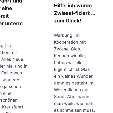
Fahrt und
Hilfe, ich wurde
 eine
Zwiesel-fiziert …
reit
zum Glück!
r unterm
Werbung | In
Kooperation mit
g | In
Zwiesel Glas.
tion mit
Kennen wir alle,
 Alles Neue
haben wir alle.
der Mai und in
Eigentlich ist Glas
 Fall etwas
ein kleines Wunder,
esonderes.
denn es besteht im
te ja schon
Wesentlichen aus …
n einer
Sand. Aber wenn
rschönen
man weiß, wie man
-Kreuzfahrt
es schmelzen muss,