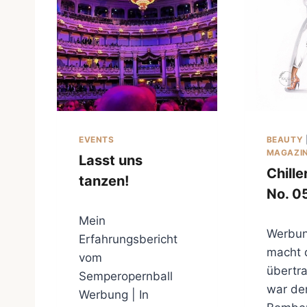
A
B
U
C
H
C
L
U
B
EVENTS
BEAUTY
J
MAGAZI
A
Lasst uns
N
Chille
tanzen!
2
No. 0
0
2
Mein
6
Werbun
Erfahrungsbericht
macht 
vom
übertr
Semperopernball
war der
Werbung | In