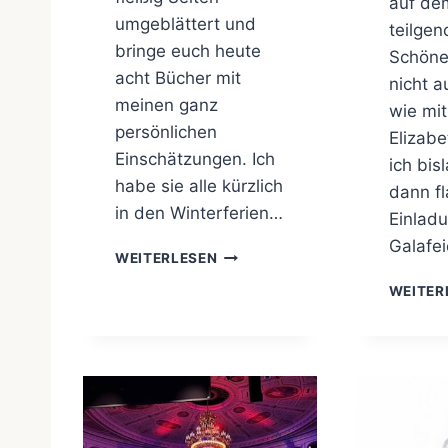
auf de
umgeblättert und
teilge
bringe euch heute
Schöne
acht Bücher mit
nicht a
meinen ganz
wie mi
persönlichen
Elizabe
Einschätzungen. Ich
ich bis
habe sie alle kürzlich
dann fl
in den Winterferien…
Einladu
Galafe
C
WEITERLESEN
H
WEITER
I
L
L
E
R
E
L
L