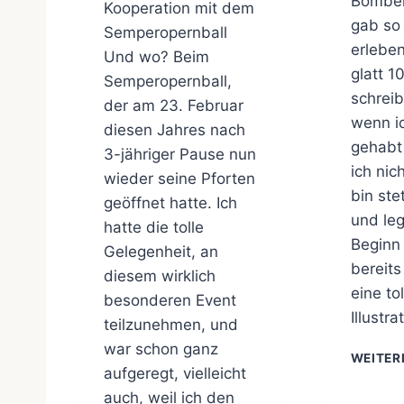
Bomben
Kooperation mit dem
gab so 
Semperopernball
erleben
Und wo? Beim
glatt 1
Semperopernball,
schrei
der am 23. Februar
wenn i
diesen Jahres nach
gehabt 
3-jähriger Pause nun
ich nic
wieder seine Pforten
bin st
geöffnet hatte. Ich
und leg
hatte die tolle
Beginn 
Gelegenheit, an
bereits 
diesem wirklich
eine tol
besonderen Event
Illustr
teilzunehmen, und
war schon ganz
WEITER
aufgeregt, vielleicht
auch, weil ich den