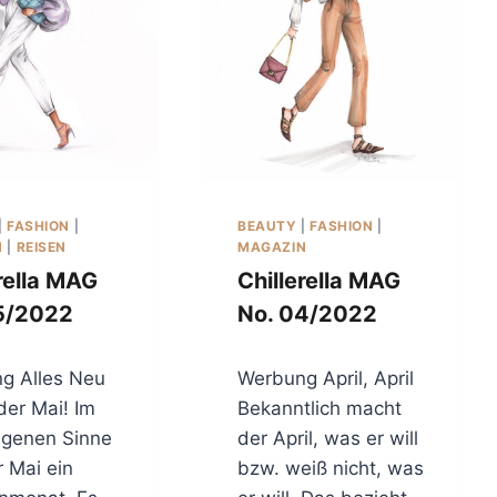
R
T
D
U
E
N
Z
D
W
I
I
M
E
M
S
E
E
R
L
E
|
FASHION
|
BEAUTY
|
FASHION
|
-
I
N
|
REISEN
MAGAZIN
F
N
rella MAG
Chillerella MAG
I
E
Z
5/2022
No. 04/2022
H
I
A
E
N
R
g Alles Neu
Werbung April, April
D
T
B
der Mai! Im
Bekanntlich macht
…
R
agenen Sinne
der April, was er will
Z
E
 Mai ein
bzw. weiß nicht, was
U
I
M
T