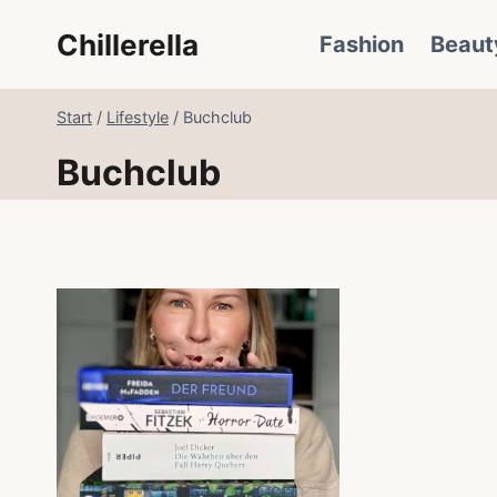
Zum
Chillerella
Fashion
Beaut
Inhalt
springen
Start
/
Lifestyle
/
Buchclub
Buchclub