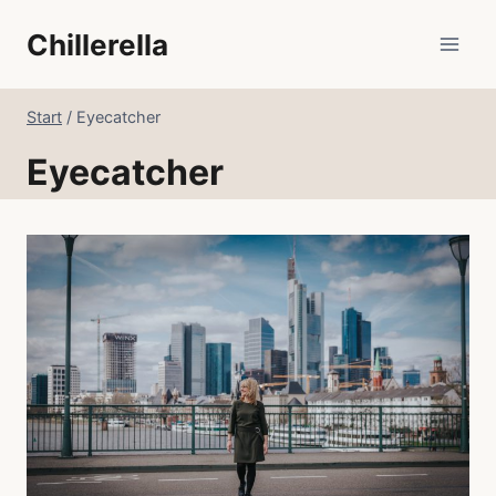
Zum
Chillerella
Inhalt
springen
Start
/
Eyecatcher
Eyecatcher