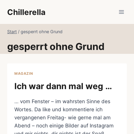
Zum
Chillerella
Inhalt
springen
Start
/
gesperrt ohne Grund
gesperrt ohne Grund
MAGAZIN
Ich war dann mal weg …
… vom Fenster – im wahrsten Sinne des
Wortes. Da like und kommentiere ich
vergangenen Freitag- wie gerne mal am
Abend – noch einige Bilder auf Instagram
und mir nichts, dir nichts ist der Spaß