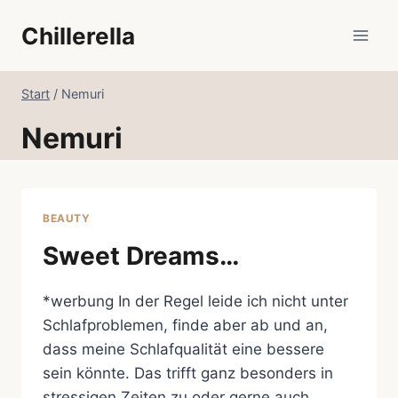
Zum
Chillerella
Inhalt
springen
Start
/
Nemuri
Nemuri
BEAUTY
Sweet Dreams…
*werbung In der Regel leide ich nicht unter
Schlafproblemen, finde aber ab und an,
dass meine Schlafqualität eine bessere
sein könnte. Das trifft ganz besonders in
stressigen Zeiten zu oder gerne auch