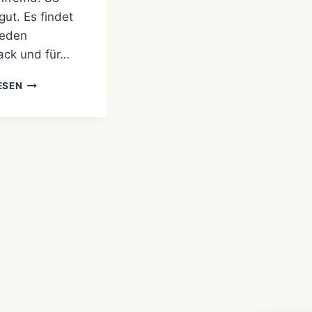
gut. Es findet
jeden
ck und für…
EIN
ESEN
GANZ
BESONDERES
EINKAUFSERLEBNIS
…