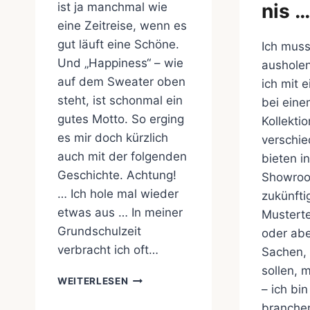
nis …
ist ja manchmal wie
eine Zeitreise, wenn es
gut läuft eine Schöne.
Ich muss
Und „Happiness“ – wie
ausholen
auf dem Sweater oben
ich mit 
steht, ist schonmal ein
bei ein
gutes Motto. So erging
Kollektio
es mir doch kürzlich
verschi
auch mit der folgenden
bieten i
Geschichte. Achtung!
Showroo
… Ich hole mal wieder
zukünfti
etwas aus … In meiner
Musterte
Grundschulzeit
oder abe
verbracht ich oft…
Sachen,
sollen, 
ALLES
WEITERLESEN
– ich bin
KOMMT
ZURÜCK
branche