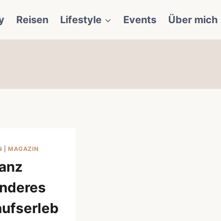
y
Reisen
Lifestyle
Events
Über mich
N
|
MAGAZIN
ganz
nderes
aufserleb