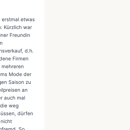
 erstmal etwas
: Kürzlich war
einer Freundin
em
nsverkauf, d.h.
edene Firmen
n mehreren
ms Mode der
gen Saison zu
ilpreisen an
r auch mal
 die weg
müssen, dürfen
 nicht
nfremd. So