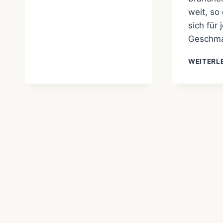
weit, so 
sich für 
Geschma
WEITERL