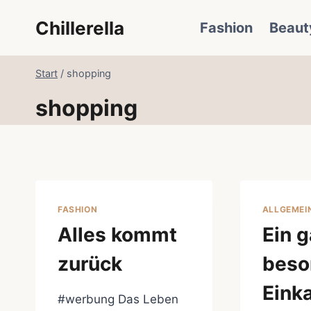
Zum
Chillerella
Fashion
Beaut
Inhalt
springen
Start
/
shopping
shopping
FASHION
ALLGEMEI
Alles kommt
Ein 
zurück
beso
Eink
#werbung Das Leben