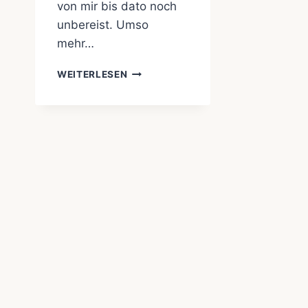
von mir bis dato noch
unbereist. Umso
mehr…
AUF
WEITERLESEN
ZUR
INSEL
DES
EWIGEN
FRÜHLINGS