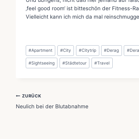
‚feel good room‘ ist bitteschön der Fitness-
Vielleicht kann ich mich da mal reinschmuggel
Schlagworte:
#
Apartment
#
City
#
Citytrip
#
Derag
#
Dera
#
Sightseeing
#
Städtetour
#
Travel
Beitragsnavigation
ZURÜCK
Neulich bei der Blutabnahme