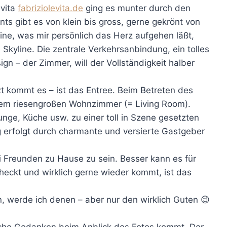
evita
fabriziolevita.de
ging es munter durch den
 gibt es von klein bis gross, gerne gekrönt von
line, was mir persönlich das Herz aufgehen läßt,
e Skyline. Die zentrale Verkehrsanbindung, ein tolles
n – der Zimmer, will der Vollständigkeit halber
tzt kommt es – ist das Entree. Beim Betreten des
inem riesengroßen Wohnzimmer (= Living Room).
unge, Küche usw. zu einer toll in Szene gesetzten
erfolgt durch charmante und versierte Gastgeber
 Freunden zu Hause zu sein. Besser kann es für
checkt und wirklich gerne wieder kommt, ist das
 werde ich denen – aber nur den wirklich Guten 😉
lsche Gedanken beim Anblick des Fotos kommt. Der