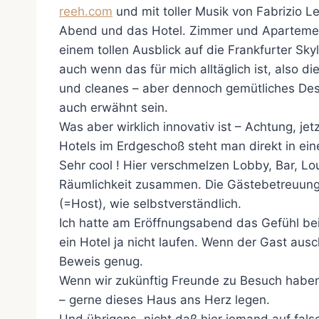
reeh.com
und mit toller Musik von Fabrizio L
Abend und das Hotel. Zimmer und Apartements
einem tollen Ausblick auf die Frankfurter Sky
auch wenn das für mich alltäglich ist, also di
und cleanes – aber dennoch gemütliches Desig
auch erwähnt sein.
Was aber wirklich innovativ ist – Achtung, je
Hotels im Erdgeschoß steht man direkt in e
Sehr cool ! Hier verschmelzen Lobby, Bar, Lo
Räumlichkeit zusammen. Die Gästebetreuung 
(=Host), wie selbstverständlich.
Ich hatte am Eröffnungsabend das Gefühl bei
ein Hotel ja nicht laufen. Wenn der Gast aus
Beweis genug.
Wenn wir zukünftig Freunde zu Besuch haben,
– gerne dieses Haus ans Herz legen.
Und übrigens, nicht daß hier jemand auf fa