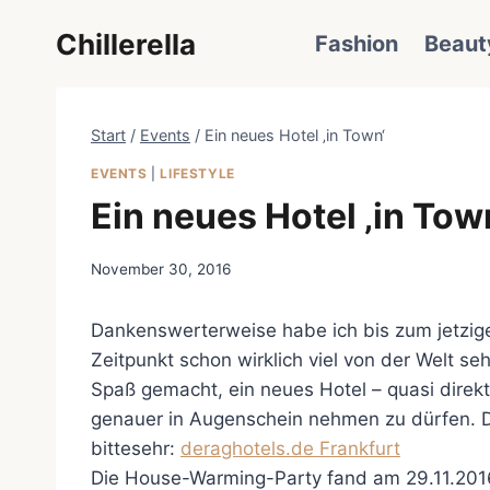
Zum
Chillerella
Fashion
Beaut
Inhalt
springen
Start
/
Events
/
Ein neues Hotel ‚in Town‘
EVENTS
|
LIFESTYLE
Ein neues Hotel ‚in Tow
November 30, 2016
Dankenswerterweise habe ich bis zum jetzig
Zeitpunkt schon wirklich viel von der Welt se
Spaß gemacht, ein neues Hotel – quasi direk
genauer in Augenschein nehmen zu dürfen. Da
bittesehr:
deraghotels.de Frankfurt
Die House-Warming-Party fand am 29.11.2016