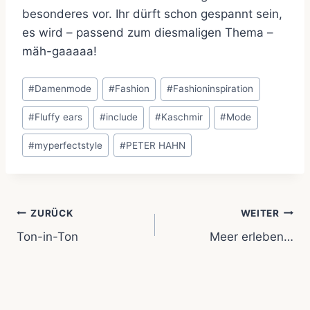
besonderes vor. Ihr dürft schon gespannt sein,
es wird – passend zum diesmaligen Thema –
mäh-gaaaaa!
Schlagworte:
#
Damenmode
#
Fashion
#
Fashioninspiration
#
Fluffy ears
#
include
#
Kaschmir
#
Mode
#
myperfectstyle
#
PETER HAHN
Beitragsnavigation
ZURÜCK
WEITER
Ton-in-Ton
Meer erleben…