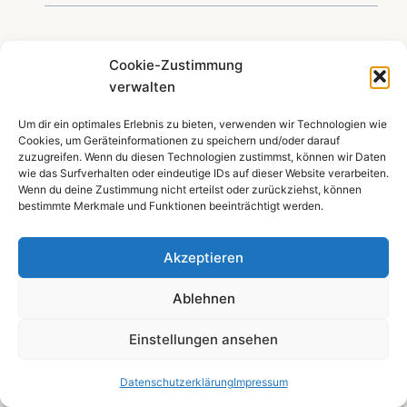
EvelinWakri
sagt:
Cookie-Zustimmung
November 3, 2019 um 6:34 p.m. Uhr
verwalten
Um dir ein optimales Erlebnis zu bieten, verwenden wir Technologien wie
Vielen lieben Dank für die tollen Tipps und die
Cookies, um Geräteinformationen zu speichern und/oder darauf
traumhaften Inspirationen! Die Cordhose ist ja
zuzugreifen. Wenn du diesen Technologien zustimmst, können wir Daten
wie das Surfverhalten oder eindeutige IDs auf dieser Website verarbeiten.
schon ein Hingucker, doch mit den schicken
Wenn du deine Zustimmung nicht erteilst oder zurückziehst, können
Pullovern eine Augenweide. Flott und schick.
bestimmte Merkmale und Funktionen beeinträchtigt werden.
Freue mich auf nächstes Monat und bleibe
gespannt.
Akzeptieren
Liebe Grüße EvelinWakri
Ablehnen
Antworten
Einstellungen ansehen
Datenschutzerklärung
Impressum