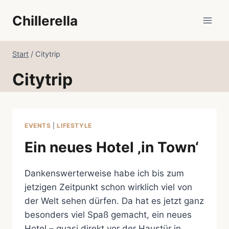
Zum
Chillerella
Inhalt
springen
Start
/
Citytrip
Citytrip
EVENTS
|
LIFESTYLE
Ein neues Hotel ‚in Town‘
Dankenswerterweise habe ich bis zum
jetzigen Zeitpunkt schon wirklich viel von
der Welt sehen dürfen. Da hat es jetzt ganz
besonders viel Spaß gemacht, ein neues
Hotel – quasi direkt vor der Haustür in