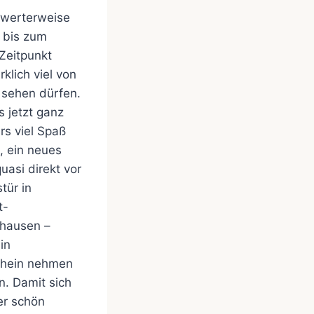
werterweise
 bis zum
 Zeitpunkt
klich viel von
 sehen dürfen.
s jetzt ganz
s viel Spaß
, ein neues
uasi direkt vor
tür in
t-
hausen –
in
hein nehmen
n. Damit sich
der schön