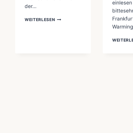
einlesen
der…
bitteseh
MEER
Frankfur
WEITERLESEN
ERLEBEN…
Warming
WEITERL