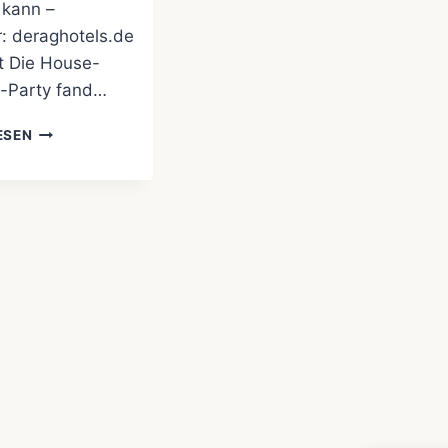
 kann –
r: deraghotels.de
t Die House-
-Party fand…
EIN
ESEN
NEUES
HOTEL
‚IN
TOWN‘