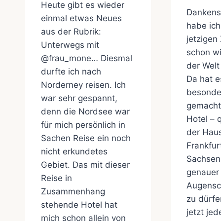
Heute gibt es wieder
Dankens
einmal etwas Neues
habe ich
aus der Rubrik:
jetzigen
Unterwegs mit
schon wir
@frau_mone… Diesmal
der Welt
durfte ich nach
Da hat e
Norderney reisen. Ich
besonder
war sehr gespannt,
gemacht
denn die Nordsee war
Hotel – q
für mich persönlich in
der Haus
Sachen Reise ein noch
Frankfur
nicht erkundetes
Sachsen
Gebiet. Das mit dieser
genauer 
Reise in
Augensc
Zusammenhang
zu dürfe
stehende Hotel hat
jetzt je
mich schon allein von