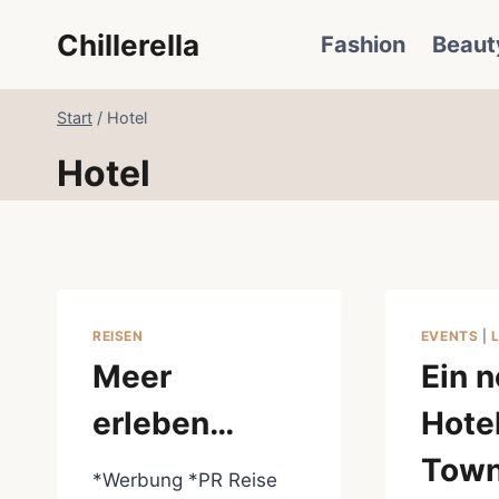
Zum
Chillerella
Fashion
Beaut
Inhalt
springen
Start
/
Hotel
Hotel
REISEN
EVENTS
|
Meer
Ein 
erleben…
Hotel
Town
*Werbung *PR Reise