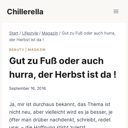
Zum
Chillerella
Inhalt
springen
Start
/
Lifestyle
/
Magazin
/
Gut zu Fuß oder auch hurra,
der Herbst ist da !
BEAUTY
|
MAGAZIN
Gut zu Fuß oder auch
hurra, der Herbst ist da !
September 16, 2016
Ja, mir ist durchaus bekannt, das Thema ist
nicht neu, aber vielleicht wird es ja besser, je
öfter man drüber nachdenkt, schreibt, redet
usw. – die Hoffnung stirbt zuletzt.